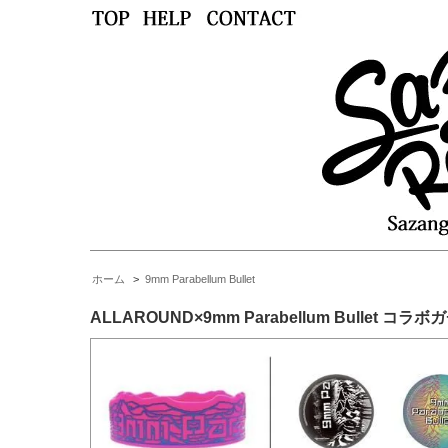
ホーム
>
9mm Parabellum Bullet
ALLAROUND×9mm Parabellum Bullet コラボ