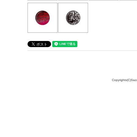
Copyrights(C)Saz