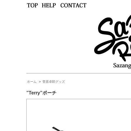
ホーム
>
菅原卓郎グッズ
”Terry”ポーチ