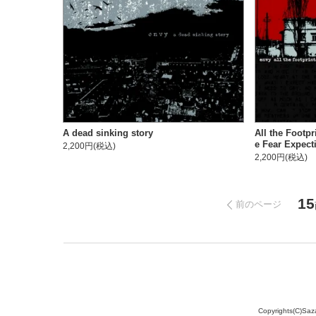
A dead sinking story
All the Footpr
e Fear Expec
2,200円(税込)
2,200円(税込)
15
前のページ
Copyrights(C)Saz